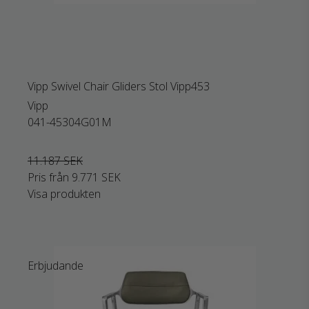
Vipp Swivel Chair Gliders Stol Vipp453
Vipp
041-45304G01M
11.187 SEK
Pris från
9.771 SEK
Visa produkten
Erbjudande