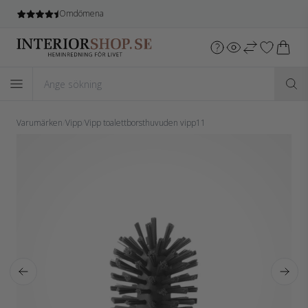
Omdömena
Varumärken
/
Vipp
/
Vipp toalettborsthuvuden vipp11