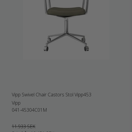
Vipp Swivel Chair Castors Stol Vipp453
Vipp
041-45304C01M
11.933 SEK