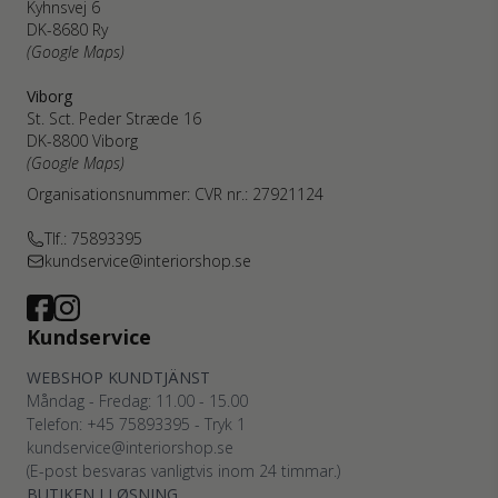
Kyhnsvej 6
DK-8680 Ry
(Google Maps)
Viborg
St. Sct. Peder Stræde 16
DK-8800 Viborg
(Google Maps)
Organisationsnummer: CVR nr.: 27921124
Tlf.: 75893395
kundservice@interiorshop.se
Kundservice
WEBSHOP KUNDTJÄNST
Måndag - Fredag: 11.00 - 15.00
Telefon: +45
75893395
- Tryk 1
kundservice@interiorshop.se
(E-post besvaras vanligtvis inom 24 timmar.)
BUTIKEN I LØSNING