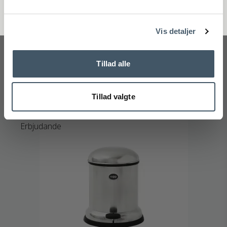
Handelsvillkor
Reklamati
Vipp
Nej tack
041-01101M
Vis detaljer
2.295 SEK
Pris från
1.822 SEK
Tillad alle
Visa produkten
Tillad valgte
Erbjudande