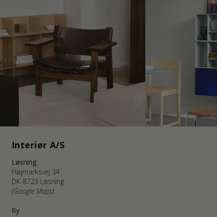
Interiør A/S
Løsning
Højmarksvej 34
DK-8723 Løsning
(Google Maps)
Ry