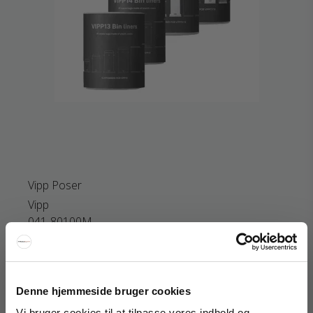
Vipp Poser
Vipp
041-80100M
59 SEK
för 2 st.
Visa produkten
Denne hjemmeside bruger cookies
Vi bruger cookies til at tilpasse vores indhold og