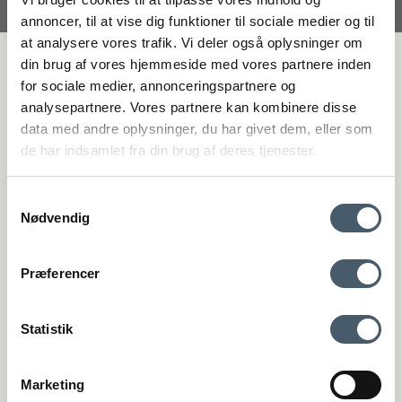
annoncer, til at vise dig funktioner til sociale medier og til
at analysere vores trafik. Vi deler også oplysninger om
Erbjudande
FÅ 20 % RABATT
din brug af vores hjemmeside med vores partnere inden
for sociale medier, annonceringspartnere og
analysepartnere. Vores partnere kan kombinere disse
Få 20 % rabatt genom att prenumerera på vårt nyhetsbrev. *Din rabatt
data med andre oplysninger, du har givet dem, eller som
kan inte användas på redan nedsatta varor eller produkter från
de har indsamlet fra din brug af deres tjenester.
Rocket.
Samtykkevalg
Nødvendig
Kontakta oss
Fraktpris
Præferencer
Genom att anmäla dig till vårt nyhetsbrev godkänner du att få vårt
nyhetsbrev med fina erbjudanden och inspiration. Du kan alltid
återkalla ditt samtycke.
Statistik
Registrera
Marketing
Vipp Toalettborste Vipp11