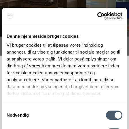
Denne hjemmeside bruger cookies
Vi bruger cookies til at tilpasse vores indhold og
Interiør A/S
annoncer, til at vise dig funktioner til sociale medier og til
Løsning
at analysere vores trafik. Vi deler også oplysninger om
Højmarksvej 34
FÅ 20 % RABATT
din brug af vores hjemmeside med vores partnere inden
DK-8723 Løsning
for sociale medier, annonceringspartnere og
(Google Maps)
analysepartnere. Vores partnere kan kombinere disse
Få 20 % rabatt genom att prenumerera på vårt nyhetsbrev. *Din rabatt
Ry
data med andre oplysninger, du har givet dem, eller som
kan inte användas på redan nedsatta varor eller produkter från
Kyhnsvej 6
de har indsamlet fra din brug af deres tjenester.
Rocket.
DK-8680 Ry
(Google Maps)
Samtykkevalg
Nødvendig
Viborg
St. Sct. Peder Stræde 16
DK-8800 Viborg