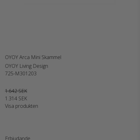
OYOY Arca Mini Skammel
OYOY Living Design
725-M301203
1.642 SEK
1.314 SEK
Visa produkten
Erbjudande