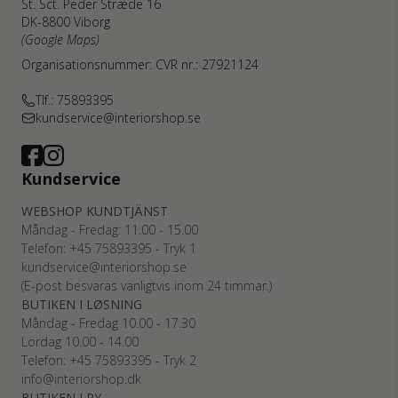
St. Sct. Peder Stræde 16
DK-8800 Viborg
(Google Maps)
Organisationsnummer: CVR nr.: 27921124
Tlf.: 75893395
kundservice@interiorshop.se
Kundservice
WEBSHOP KUNDTJÄNST
Måndag - Fredag: 11.00 - 15.00
Telefon: +45
75893395
- Tryk 1
kundservice@interiorshop.se
(E-post besvaras vanligtvis inom 24 timmar.)
BUTIKEN I LØSNING
Måndag - Fredag 10.00 - 17.30
Lördag 10.00 - 14.00
Telefon: +45
75893395
- Tryk 2
info@interiorshop.dk
BUTIKEN I RY