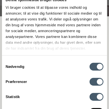
#interiorshop
Vi bruger cookies til at tilpasse vores indhold og
annoncer, til at vise dig funktioner til sociale medier og til
at analysere vores trafik. Vi deler også oplysninger om
FÅ 20 % RABATT
din brug af vores hjemmeside med vores partnere inden
for sociale medier, annonceringspartnere og
analysepartnere. Vores partnere kan kombinere disse
Få 20 % rabatt genom att prenumerera på vårt nyhetsbrev. *Din rabatt
data med andre oplysninger, du har givet dem, eller som
kan inte användas på redan nedsatta varor eller produkter från
de har indsamlet fra din brug af deres tjenester.
Rocket.
Samtykkevalg
Nødvendig
Kontakta oss
Fraktpris
Præferencer
Genom att anmäla dig till vårt nyhetsbrev godkänner du att få vårt
Interiør A/S
nyhetsbrev med fina erbjudanden och inspiration. Du kan alltid
återkalla ditt samtycke.
Løsning
Statistik
Højmarksvej 34
DK-8723 Løsning
Registrera