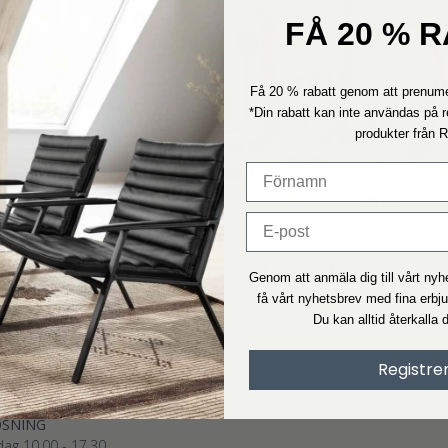
FÅ 20 % 
Få 20 % rabatt genom att prenume
*Din rabatt kan inte användas på r
produkter från 
ice
Information
Genom att anmäla dig till vårt ny
få vårt nyhetsbrev med fina erbj
Om Interiorshop
UNDTJÄNST
Du kan alltid återkalla 
Kontakt
ag: 11.00 - 15.00
Köpvillkor
75893395
- Tryk 1
Registre
Reklamation
nteriorshop.se
Styling
as vanligtvis inom 24 timmar.)
ØSNING
ag 10.00 - 17.30