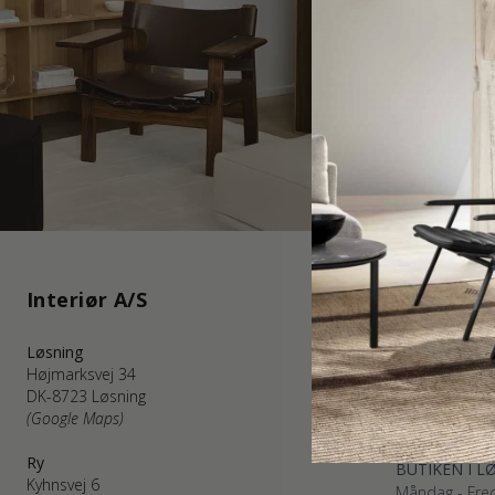
Interiør A/S
Kundserv
Løsning
WEBSHOP K
Højmarksvej 34
Måndag - Fred
DK-8723 Løsning
Telefon: +45
(Google Maps)
kundservice@i
(E-post besvar
Ry
BUTIKEN I L
Kyhnsvej 6
Måndag - Fred