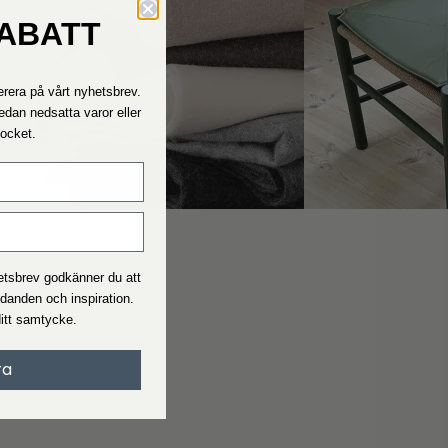
RABATT
Kontakta oss
Hör av dig till oss om du behöver hjälp.
rera på vårt nyhetsbrev.
Våra telefontider är måndag - fredag ​​11.00 - 15.00
edan nedsatta varor eller
Rocket.
Fraktpriser
Se vad leveranstid och pris är för den beställning du ska beställ
I allmänhet är leveranstiden 2-4 arbetsdagar.
hetsbrev godkänner du att
udanden och inspiration.
Handelsvillkor
ditt samtycke.
När du handlar på Interiørshop accepterar du automatiskt
handelsvillkor
ra
Läs villkoren innan du gör en beställning.