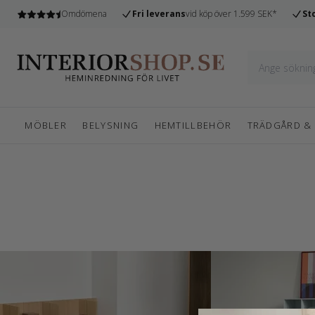
n
Omdömena
Fri leverans
vid köp över 1.599 SEK*
St
MÖBLER
BELYSNING
HEMTILLBEHÖR
TRÄDGÅRD &