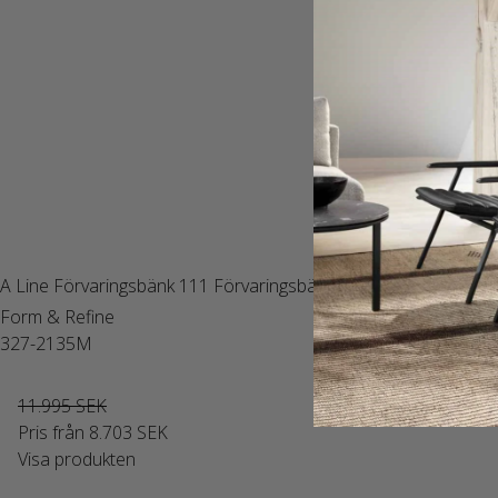
A Line Förvaringsbänk 111 Förvaringsbänk Ek
Form & Refine
327-2135M
11.995 SEK
Pris från
8.703 SEK
Visa produkten