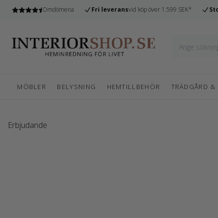
n
Omdömena
Fri leverans
vid köp över 1.599 SEK*
St
MÖBLER
BELYSNING
HEMTILLBEHÖR
TRÄDGÅRD &
Erbjudande