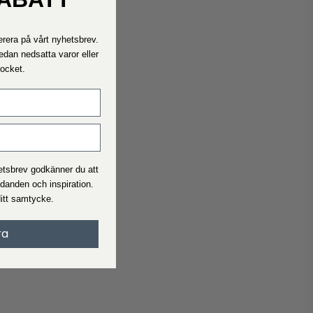
Kontakta oss
Hör av dig till oss om du behöver hjälp.
rera på vårt nyhetsbrev.
Våra telefontider är måndag - fredag ​​11.00 - 15.00
edan nedsatta varor eller
Rocket.
Fraktpriser
Se vad leveranstid och pris är för den beställning du ska beställ
I allmänhet är leveranstiden 2-4 arbetsdagar.
hetsbrev godkänner du att
udanden och inspiration.
Handelsvillkor
ditt samtycke.
När du handlar på Interiørshop accepterar du automatiskt
handelsvillkor
ra
Läs villkoren innan du gör en beställning.
Reklamation
Motsvarar inte produkten dina förväntningar?