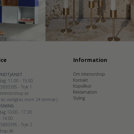
ice
Information
Om Interiorshop
UNDTJÄNST
Kontakt
ag: 11.00 - 15.00
Köpvillkor
75893395
- Tryk 1
Reklamation
nteriorshop.se
Styling
as vanligtvis inom 24 timmar.)
ØSNING
ag 10.00 - 17.30
- 14.00
75893395
- Tryk 2
shop.dk