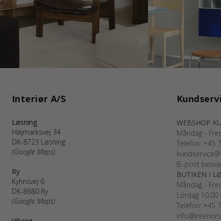
Interiør A/S
Kundserv
Løsning
WEBSHOP K
Højmarksvej 34
Måndag - Fred
DK-8723 Løsning
Telefon: +45
(Google Maps)
kundservice@i
(E-post besvar
Ry
BUTIKEN I L
Kyhnsvej 6
Måndag - Fred
DK-8680 Ry
Lördag 10.00 
(Google Maps)
Telefon: +45
info@interior
Viborg