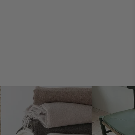
Skapa ett klagomål om du är missnöjd med din produkt