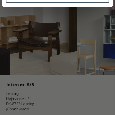
Interiør A/S
Løsning
Højmarksvej 34
DK-8723 Løsning
(Google Maps)