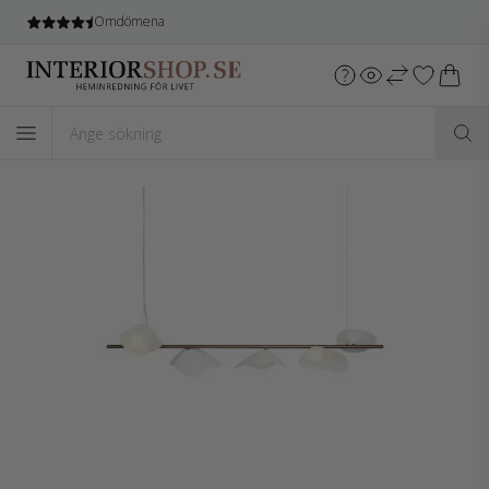
Omdömena