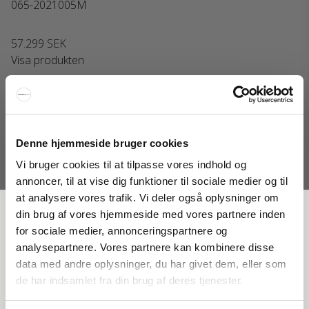
065-2021005M
57.299 SEK
Visa produkten
Denne hjemmeside bruger cookies
Vi bruger cookies til at tilpasse vores indhold og
annoncer, til at vise dig funktioner til sociale medier og til
at analysere vores trafik. Vi deler også oplysninger om
FÅ 20 % RABATT
din brug af vores hjemmeside med vores partnere inden
for sociale medier, annonceringspartnere og
analysepartnere. Vores partnere kan kombinere disse
Få 20 % rabatt genom att prenumerera på vårt nyhetsbrev. *Din rabatt
data med andre oplysninger, du har givet dem, eller som
kan inte användas på redan nedsatta varor eller produkter från
de har indsamlet fra din brug af deres tjenester.
Rocket.