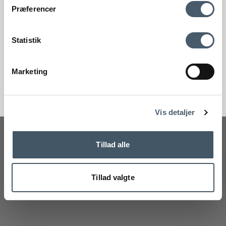
Kontakta oss
Fraktpris
Præferencer
Genom att anmäla dig till vårt nyhetsbrev godkänner du att få vårt
nyhetsbrev med fina erbjudanden och inspiration. Du kan alltid
återkalla ditt samtycke.
Statistik
Registrera
Marketing
Handelsvillkor
Reklamati
Nej tack
Vis detaljer
Tillad alle
Tillad valgte