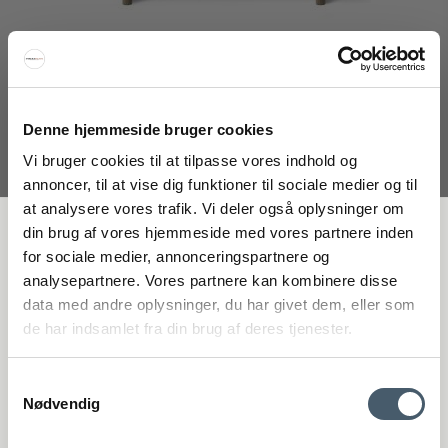
Denne hjemmeside bruger cookies
Vi bruger cookies til at tilpasse vores indhold og
annoncer, til at vise dig funktioner til sociale medier og til
at analysere vores trafik. Vi deler også oplysninger om
Fredericia Furniture Piloti 6725 Soffbord
FÅ 20 % RABATT
din brug af vores hjemmeside med vores partnere inden
Fredericia Furniture
for sociale medier, annonceringspartnere og
002-6725M
analysepartnere. Vores partnere kan kombinere disse
Få 20 % rabatt genom att prenumerera på vårt nyhetsbrev. *Din rabatt
data med andre oplysninger, du har givet dem, eller som
kan inte användas på redan nedsatta varor eller produkter från
9.971 SEK
de har indsamlet fra din brug af deres tjenester.
Rocket.
Pris från
7.977 SEK
Visa produkten
Samtykkevalg
Nødvendig