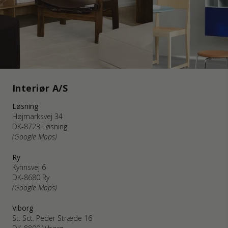
Interiør A/S
Løsning
Højmarksvej 34
DK-8723 Løsning
(Google Maps)
Ry
Kyhnsvej 6
DK-8680 Ry
(Google Maps)
Viborg
St. Sct. Peder Stræde 16