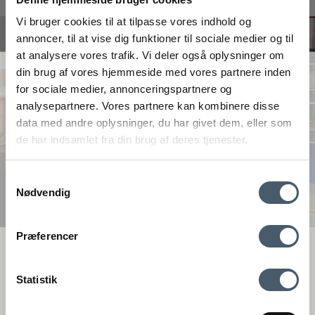
#interiorshop
Vi bruger cookies til at tilpasse vores indhold og
annoncer, til at vise dig funktioner til sociale medier og til
at analysere vores trafik. Vi deler også oplysninger om
FÅ 20 % RABATT
din brug af vores hjemmeside med vores partnere inden
for sociale medier, annonceringspartnere og
analysepartnere. Vores partnere kan kombinere disse
Få 20 % rabatt genom att prenumerera på vårt nyhetsbrev. *Din rabatt
data med andre oplysninger, du har givet dem, eller som
kan inte användas på redan nedsatta varor eller produkter från
de har indsamlet fra din brug af deres tjenester.
Rocket.
Samtykkevalg
Nødvendig
Kontakta oss
Fraktpris
Præferencer
Genom att anmäla dig till vårt nyhetsbrev godkänner du att få vårt
Interiør A/S
nyhetsbrev med fina erbjudanden och inspiration. Du kan alltid
återkalla ditt samtycke.
Løsning
Statistik
Højmarksvej 34
DK-8723 Løsning
Registrera