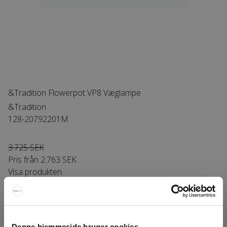
&Tradition Flowerpot VP8 Væglampe
&Tradition
128-20792201M
3.725 SEK
Pris från
2.763 SEK
Visa produkten
Interiorshop | Instagram
Denne hjemmeside bruger cookies