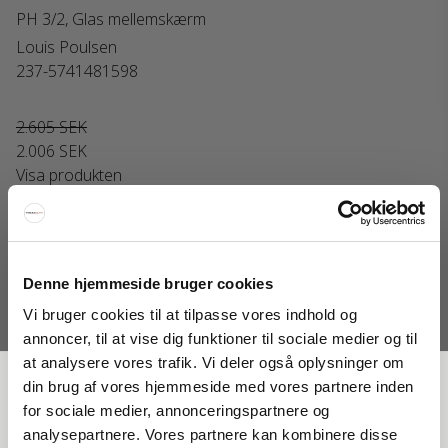
PH 3/2, Glas mellemskærm
Louis Poulsen
237-5741481598
2.605 SEK
2.006 SEK
Visa produkten
Erbjudande
Denne hjemmeside bruger cookies
Vi bruger cookies til at tilpasse vores indhold og
annoncer, til at vise dig funktioner til sociale medier og til
at analysere vores trafik. Vi deler også oplysninger om
FÅ 20 % RABATT
din brug af vores hjemmeside med vores partnere inden
for sociale medier, annonceringspartnere og
analysepartnere. Vores partnere kan kombinere disse