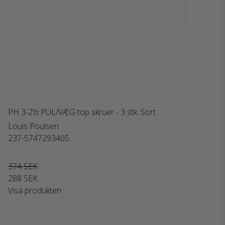
PH 3-2½ PUL/VÆG top skruer - 3 stk. Sort.
Louis Poulsen
237-5747293405
374 SEK
288 SEK
Visa produkten