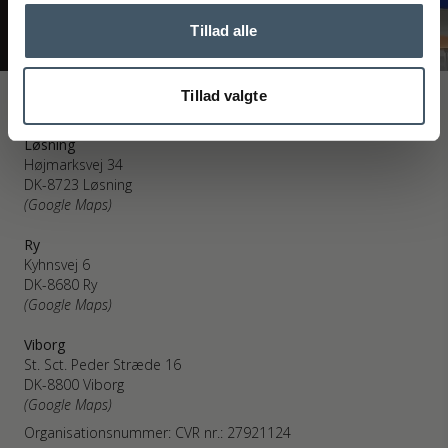
Tillad alle
Tillad valgte
Interiør A/S
Løsning
Højmarksvej 34
DK-8723 Løsning
(Google Maps)
Ry
Kyhnsvej 6
DK-8680 Ry
(Google Maps)
Viborg
St. Sct. Peder Stræde 16
DK-8800 Viborg
(Google Maps)
Organisationsnummer: CVR nr.: 27921124