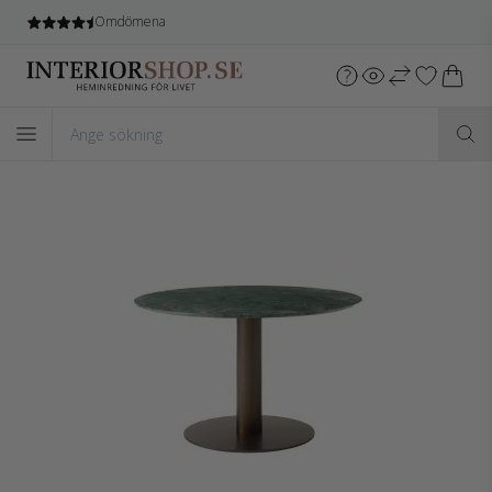
Omdömena