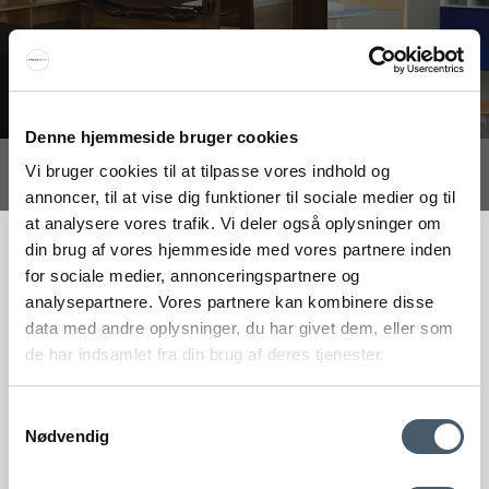
Denne hjemmeside bruger cookies
Vi bruger cookies til at tilpasse vores indhold og
Interiør A/S
annoncer, til at vise dig funktioner til sociale medier og til
Løsning
at analysere vores trafik. Vi deler også oplysninger om
Højmarksvej 34
FÅ 20 % RABATT
din brug af vores hjemmeside med vores partnere inden
DK-8723 Løsning
for sociale medier, annonceringspartnere og
(Google Maps)
analysepartnere. Vores partnere kan kombinere disse
Få 20 % rabatt genom att prenumerera på vårt nyhetsbrev. *Din rabatt
Ry
data med andre oplysninger, du har givet dem, eller som
kan inte användas på redan nedsatta varor eller produkter från
Kyhnsvej 6
de har indsamlet fra din brug af deres tjenester.
Rocket.
DK-8680 Ry
(Google Maps)
Samtykkevalg
Nødvendig
Viborg
St. Sct. Peder Stræde 16
DK-8800 Viborg