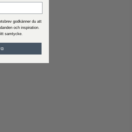
Se vad leveranstid och pris är för den beställning du ska beställ
I allmänhet är leveranstiden 2-4 arbetsdagar.
hetsbrev godkänner du att
udanden och inspiration.
Handelsvillkor
ditt samtycke.
När du handlar på Interiørshop accepterar du automatiskt
handelsvillkor
ra
Läs villkoren innan du gör en beställning.
Reklamation
Motsvarar inte produkten dina förväntningar?
Skapa ett klagomål om du är missnöjd med din produkt