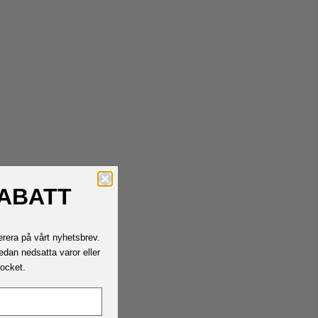
RABATT
Kontakta oss
Hör av dig till oss om du behöver hjälp.
rera på vårt nyhetsbrev.
Våra telefontider är måndag - fredag ​​11.00 - 15.00
edan nedsatta varor eller
Rocket.
Fraktpriser