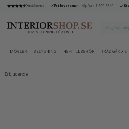
n
Omdömena
Fri leverans
vid köp över 1.599 SEK*
St
MÖBLER
BELYSNING
HEMTILLBEHÖR
TRÄDGÅRD &
Erbjudande