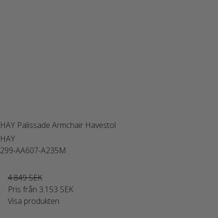
HAY Palissade Armchair Havestol
HAY
299-AA607-A235M
4.849 SEK
Pris från
3.153 SEK
Visa produkten