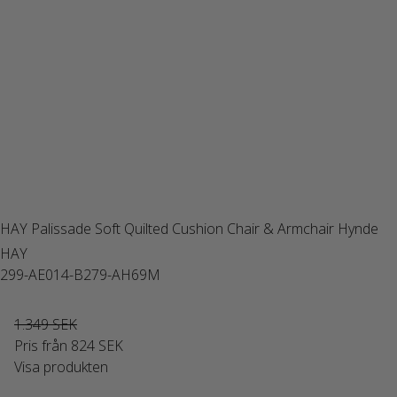
HAY Palissade Soft Quilted Cushion Chair & Armchair Hynde
HAY
299-AE014-B279-AH69M
1.349 SEK
Pris från
824 SEK
Visa produkten