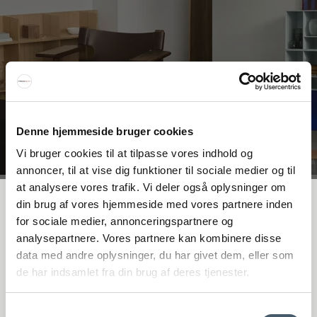
Denne hjemmeside bruger cookies
Vi bruger cookies til at tilpasse vores indhold og
annoncer, til at vise dig funktioner til sociale medier og til
at analysere vores trafik. Vi deler også oplysninger om
Interiør A/S
FÅ 20 % RABATT
din brug af vores hjemmeside med vores partnere inden
for sociale medier, annonceringspartnere og
Løsning
analysepartnere. Vores partnere kan kombinere disse
Højmarksvej 34
Få 20 % rabatt genom att prenumerera på vårt nyhetsbrev. *Din rabatt
DK-8723 Løsning
data med andre oplysninger, du har givet dem, eller som
kan inte användas på redan nedsatta varor eller produkter från
(Google Maps)
de har indsamlet fra din brug af deres tjenester.
Rocket.
Ry
Samtykkevalg
Kyhnsvej 6