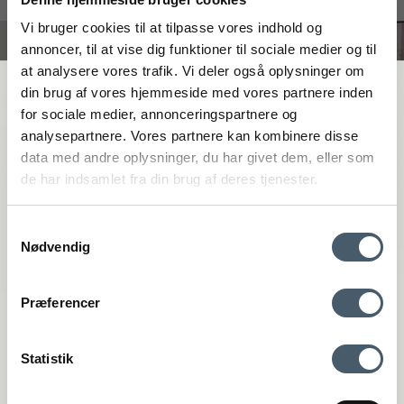
#interiorshop
Vi bruger cookies til at tilpasse vores indhold og
annoncer, til at vise dig funktioner til sociale medier og til
at analysere vores trafik. Vi deler også oplysninger om
FÅ 20 % RABATT
din brug af vores hjemmeside med vores partnere inden
for sociale medier, annonceringspartnere og
analysepartnere. Vores partnere kan kombinere disse
Få 20 % rabatt genom att prenumerera på vårt nyhetsbrev. *Din rabatt
data med andre oplysninger, du har givet dem, eller som
kan inte användas på redan nedsatta varor eller produkter från
de har indsamlet fra din brug af deres tjenester.
Rocket.
Samtykkevalg
Nødvendig
Kontakta oss
Fraktpris
Præferencer
Genom att anmäla dig till vårt nyhetsbrev godkänner du att få vårt
Interiør A/S
nyhetsbrev med fina erbjudanden och inspiration. Du kan alltid
återkalla ditt samtycke.
Løsning
Statistik
Højmarksvej 34
DK-8723 Løsning
Registrera