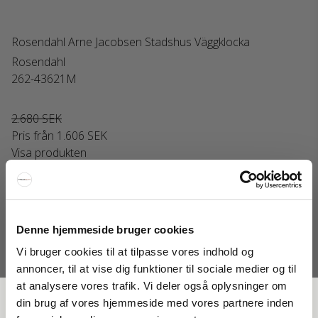
Rosendahl Arne Jacobsen Stadshus Väggklocka
Rosendahl
262-43621M
2.680 SEK
Pris från
1.606 SEK
Visa produkten
Erbjudande
Denne hjemmeside bruger cookies
Vi bruger cookies til at tilpasse vores indhold og
annoncer, til at vise dig funktioner til sociale medier og til
at analysere vores trafik. Vi deler også oplysninger om
FÅ 20 % RABATT
din brug af vores hjemmeside med vores partnere inden