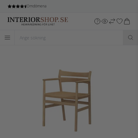
Omdömena