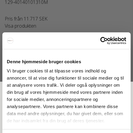
129-40140101310M
Pris från
11.717 SEK
Visa produkten
Denne hjemmeside bruger cookies
Vi bruger cookies til at tilpasse vores indhold og
annoncer, til at vise dig funktioner til sociale medier og til
at analysere vores trafik. Vi deler også oplysninger om
FÅ 20 % RABATT
din brug af vores hjemmeside med vores partnere inden
for sociale medier, annonceringspartnere og
analysepartnere. Vores partnere kan kombinere disse
Få 20 % rabatt genom att prenumerera på vårt nyhetsbrev. *Din rabatt
data med andre oplysninger, du har givet dem, eller som
kan inte användas på redan nedsatta varor eller produkter från
de har indsamlet fra din brug af deres tjenester.
Rocket.