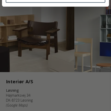
Interiør A/S
Løsning
Højmarksvej 34
DK-8723 Løsning
(Google Maps)