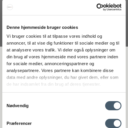
Erbjudande
Denne hjemmeside bruger cookies
Vi bruger cookies til at tilpasse vores indhold og
annoncer, til at vise dig funktioner til sociale medier og til
at analysere vores trafik. Vi deler også oplysninger om
FÅ 20 % RABATT
din brug af vores hjemmeside med vores partnere inden
for sociale medier, annonceringspartnere og
analysepartnere. Vores partnere kan kombinere disse
Få 20 % rabatt genom att prenumerera på vårt nyhetsbrev. *Din rabatt
data med andre oplysninger, du har givet dem, eller som
kan inte användas på redan nedsatta varor eller produkter från
de har indsamlet fra din brug af deres tjenester.
Rocket.
Samtykkevalg
Nødvendig
Kontakta oss
Fraktpris
Præferencer