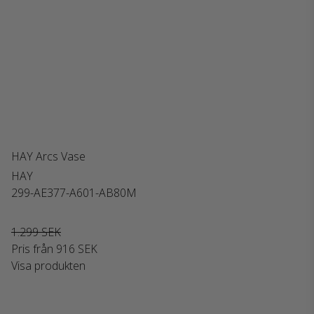
HAY Arcs Vase
HAY
299-AE377-A601-AB80M
1.299 SEK
Pris från
916 SEK
Visa produkten