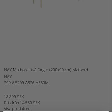
HAY Matbord i två färger (200x90 cm) Matbord
HAY
299-AB209-A826-AE50M
18.899 SEK
Pris från
14.530 SEK
Visa produkten