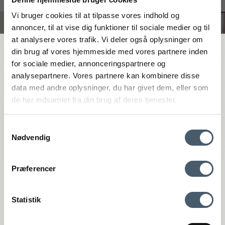
#interiorshop
Vi bruger cookies til at tilpasse vores indhold og
annoncer, til at vise dig funktioner til sociale medier og til
at analysere vores trafik. Vi deler også oplysninger om
FÅ 20 % RABATT
din brug af vores hjemmeside med vores partnere inden
for sociale medier, annonceringspartnere og
analysepartnere. Vores partnere kan kombinere disse
Få 20 % rabatt genom att prenumerera på vårt nyhetsbrev. *Din rabatt
data med andre oplysninger, du har givet dem, eller som
kan inte användas på redan nedsatta varor eller produkter från
de har indsamlet fra din brug af deres tjenester.
Rocket.
Samtykkevalg
Nødvendig
Kontakta oss
Fraktpris
Præferencer
Genom att anmäla dig till vårt nyhetsbrev godkänner du att få vårt
Interiør A/S
nyhetsbrev med fina erbjudanden och inspiration. Du kan alltid
återkalla ditt samtycke.
Løsning
Statistik
Højmarksvej 34
DK-8723 Løsning
Registrera