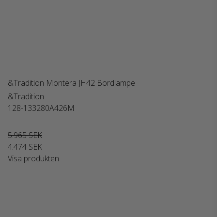
&Tradition Montera JH42 Bordlampe
&Tradition
128-133280A426M
5.965 SEK
4.474 SEK
Visa produkten