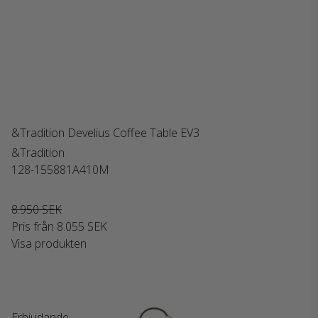
&Tradition Develius Coffee Table EV3
&Tradition
128-155881A410M
8.950 SEK
Pris från
8.055 SEK
Visa produkten
Erbjudande