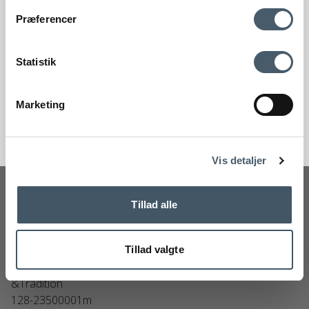
Kontakta oss
Fraktpris
Præferencer
Genom att anmäla dig till vårt nyhetsbrev godkänner du att få vårt
nyhetsbrev med fina erbjudanden och inspiration. Du kan alltid
återkalla ditt samtycke.
Statistik
Registrera
Marketing
Handelsvillkor
Reklamati
Nej tack
Vis detaljer
Tillad alle
Tillad valgte
Andtradition Alima Rullbord NDS1
&Tradition
128-23500001m