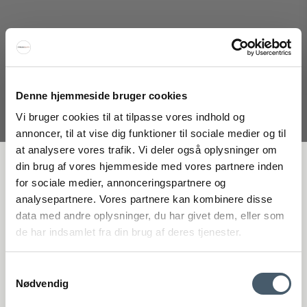
&Tradition In Between SK13, SK14, SK15 Soffbord
Denne hjemmeside bruger cookies
&Tradition
Vi bruger cookies til at tilpasse vores indhold og
128-20982294M
annoncer, til at vise dig funktioner til sociale medier og til
at analysere vores trafik. Vi deler også oplysninger om
FÅ 20 % RABATT
din brug af vores hjemmeside med vores partnere inden
3.725 SEK
for sociale medier, annonceringspartnere og
Pris från
2.816 SEK
analysepartnere. Vores partnere kan kombinere disse
Visa produkten
Få 20 % rabatt genom att prenumerera på vårt nyhetsbrev. *Din rabatt
data med andre oplysninger, du har givet dem, eller som
kan inte användas på redan nedsatta varor eller produkter från
de har indsamlet fra din brug af deres tjenester.
Rocket.
Samtykkevalg
Nødvendig