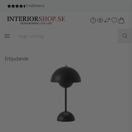
Fri leverans
vid köp över 1.599 SEK*
Erbjudande