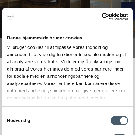
Denne hjemmeside bruger cookies
Vi bruger cookies til at tilpasse vores indhold og
Interiør A/S
annoncer, til at vise dig funktioner til sociale medier og til
Løsning
at analysere vores trafik. Vi deler også oplysninger om
Højmarksvej 34
FÅ 20 % RABATT
din brug af vores hjemmeside med vores partnere inden
DK-8723 Løsning
for sociale medier, annonceringspartnere og
(Google Maps)
analysepartnere. Vores partnere kan kombinere disse
Få 20 % rabatt genom att prenumerera på vårt nyhetsbrev. *Din rabatt
Ry
data med andre oplysninger, du har givet dem, eller som
kan inte användas på redan nedsatta varor eller produkter från
Kyhnsvej 6
de har indsamlet fra din brug af deres tjenester.
Rocket.
DK-8680 Ry
(Google Maps)
Samtykkevalg
Nødvendig
Viborg
St. Sct. Peder Stræde 16
DK-8800 Viborg