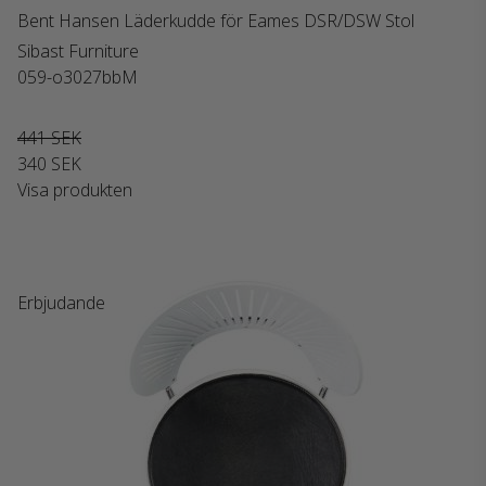
Bent Hansen Läderkudde för Eames DSR/DSW Stol
Sibast Furniture
059-o3027bbM
441 SEK
340 SEK
Visa produkten
Erbjudande