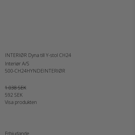
INTERIØR Dyna till Y-stol CH24
Interiør A/S
500-CH24HYNDEINTERIØR
1.038 SEK
592 SEK
Visa produkten
Erbjudande