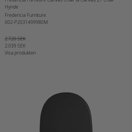
Hynde
Fredericia Furniture
002-P2031499980M
2.720 SEK
2.039 SEK
Visa produkten