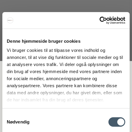
HAY Dot Cushion Mode
Denne hjemmeside bruger cookies
HAY
Vi bruger cookies til at tilpasse vores indhold og
299-AB367-A917-AA04-02AUM
annoncer, til at vise dig funktioner til sociale medier og til
at analysere vores trafik. Vi deler også oplysninger om
FÅ 20 % RABATT
din brug af vores hjemmeside med vores partnere inden
1.049 SEK
for sociale medier, annonceringspartnere og
Pris från
686 SEK
analysepartnere. Vores partnere kan kombinere disse
Visa produkten
Få 20 % rabatt genom att prenumerera på vårt nyhetsbrev. *Din rabatt
data med andre oplysninger, du har givet dem, eller som
kan inte användas på redan nedsatta varor eller produkter från
de har indsamlet fra din brug af deres tjenester.
Rocket.
Samtykkevalg
Erbjudande
Nødvendig