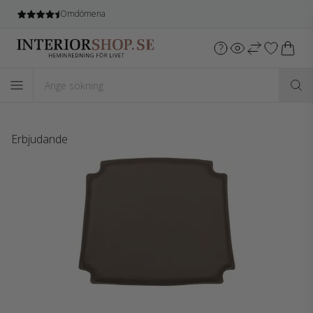
Fri leverans
vid köp över 1.599 SEK*
Erbjudande