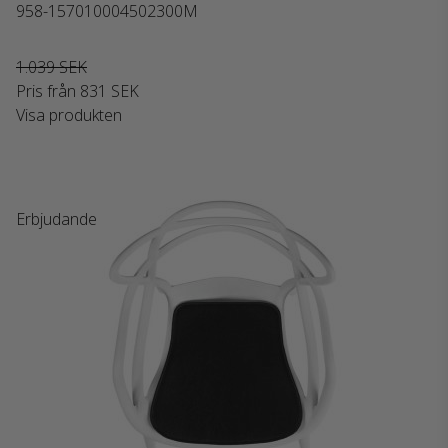
958-157010004502300M
1.039 SEK
Pris från
831 SEK
Visa produkten
Erbjudande