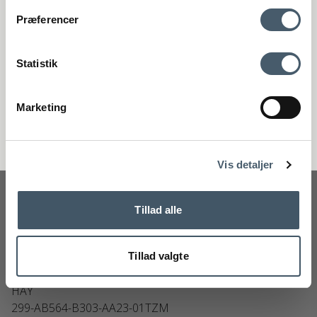
Kontakta oss
Fraktpris
Præferencer
Genom att anmäla dig till vårt nyhetsbrev godkänner du att få vårt
nyhetsbrev med fina erbjudanden och inspiration. Du kan alltid
återkalla ditt samtycke.
Statistik
Registrera
Marketing
Handelsvillkor
Reklamati
Nej tack
Vis detaljer
Tillad alle
Tillad valgte
HAY J42 Sittdyna
HAY
299-AB564-B303-AA23-01TZM