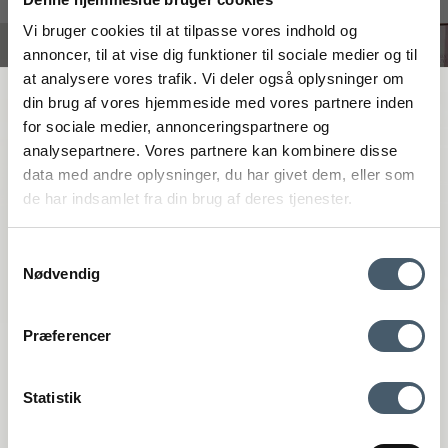
#interiorshop
Vi bruger cookies til at tilpasse vores indhold og
annoncer, til at vise dig funktioner til sociale medier og til
at analysere vores trafik. Vi deler også oplysninger om
FÅ 20 % RABATT
din brug af vores hjemmeside med vores partnere inden
for sociale medier, annonceringspartnere og
analysepartnere. Vores partnere kan kombinere disse
Få 20 % rabatt genom att prenumerera på vårt nyhetsbrev. *Din rabatt
data med andre oplysninger, du har givet dem, eller som
kan inte användas på redan nedsatta varor eller produkter från
de har indsamlet fra din brug af deres tjenester.
Rocket.
Samtykkevalg
Nødvendig
Kontakta oss
Fraktpris
Præferencer
Genom att anmäla dig till vårt nyhetsbrev godkänner du att få vårt
Interiør A/S
nyhetsbrev med fina erbjudanden och inspiration. Du kan alltid
återkalla ditt samtycke.
Løsning
Statistik
Højmarksvej 34
DK-8723 Løsning
Registrera