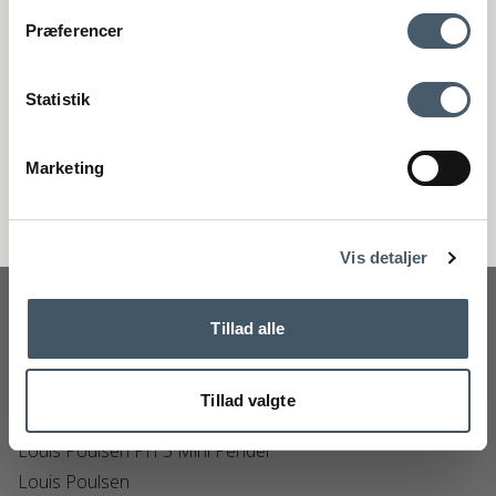
Kontakta oss
Fraktpris
Præferencer
Genom att anmäla dig till vårt nyhetsbrev godkänner du att få vårt
nyhetsbrev med fina erbjudanden och inspiration. Du kan alltid
återkalla ditt samtycke.
Statistik
Registrera
Marketing
Handelsvillkor
Reklamati
Nej tack
Vis detaljer
Tillad alle
Tillad valgte
Louis Poulsen PH 5 Mini Pendel
Louis Poulsen