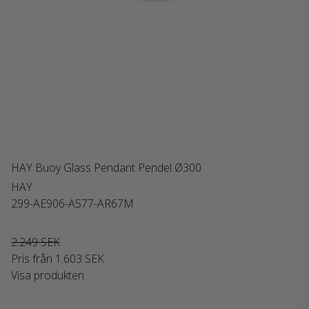
HAY Buoy Glass Pendant Pendel Ø300
HAY
299-AE906-A577-AR67M
2.249 SEK
Pris från
1.603 SEK
Visa produkten