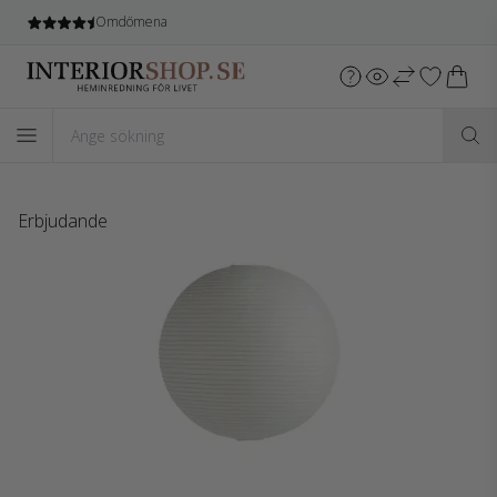
Fri leverans
vid köp över 1.599 SEK*
Erbjudande