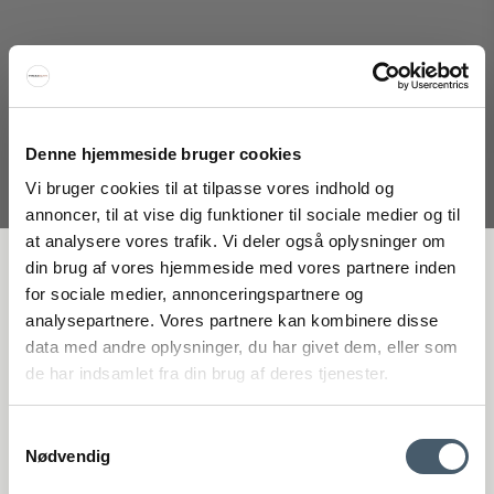
Denne hjemmeside bruger cookies
Normann Copenhagen Hat Linear Loftlampe
Vi bruger cookies til at tilpasse vores indhold og
Normann Copenhagen
annoncer, til at vise dig funktioner til sociale medier og til
150-608335M
at analysere vores trafik. Vi deler også oplysninger om
FÅ 20 % RABATT
din brug af vores hjemmeside med vores partnere inden
for sociale medier, annonceringspartnere og
5.215 SEK
analysepartnere. Vores partnere kan kombinere disse
Pris från
3.912 SEK
Få 20 % rabatt genom att prenumerera på vårt nyhetsbrev. *Din rabatt
data med andre oplysninger, du har givet dem, eller som
Visa produkten
kan inte användas på redan nedsatta varor eller produkter från
de har indsamlet fra din brug af deres tjenester.
Rocket.
Samtykkevalg
Nødvendig
Erbjudande