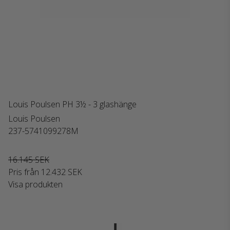
Louis Poulsen PH 3½ - 3 glashänge
Louis Poulsen
237-5741099278M
16.145 SEK
Pris från
12.432 SEK
Visa produkten