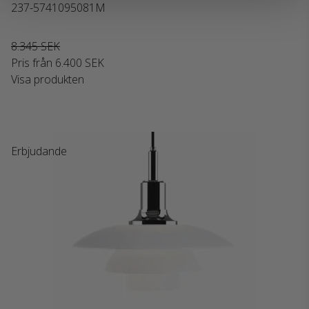
237-5741095081M
8.345 SEK
Pris från
6.400 SEK
Visa produkten
Erbjudande