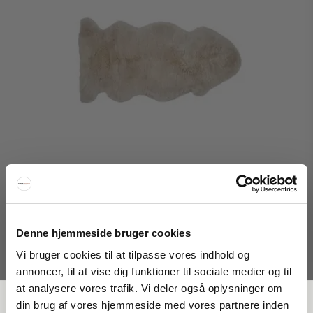
Denne hjemmeside bruger cookies
Vi bruger cookies til at tilpasse vores indhold og
annoncer, til at vise dig funktioner til sociale medier og til
Natures Collection Lammeskind New Zealand
at analysere vores trafik. Vi deler også oplysninger om
Natures Collection
FÅ 20 % RABATT
din brug af vores hjemmeside med vores partnere inden