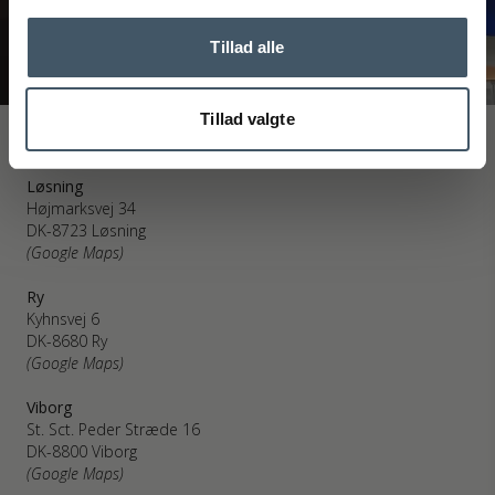
Tillad alle
Tillad valgte
Interiør A/S
Løsning
Højmarksvej 34
DK-8723 Løsning
(Google Maps)
Ry
Kyhnsvej 6
DK-8680 Ry
(Google Maps)
Viborg
St. Sct. Peder Stræde 16
DK-8800 Viborg
(Google Maps)