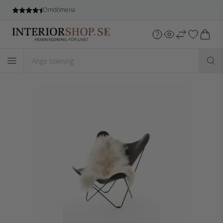
Omdömena