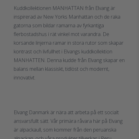
Kuddkollektionen MANHATTAN från Elvang är
inspirerad av New Yorks Manhattan och de raka
gatorna som bildar ramarna av fyrkantiga
flerbostadshus i rät vinkel mot varandra. De
korsande linjerna ramar in stora rutor som skapar
kontrast och livfullhet i Elvangs kuddkollektion
MANHATTEN. Denna kudde från Elvang skapar en
balans mellan klassiskt, tidlöst och modernt,
innovativt.
Elvang Danmark är nära att arbeta på ett socialt
ansvarsfullt sätt. Vår primära råvara här på Elvang
är alpackaull, som kommer från den peruanska
alpackan, och våra produkter tillverkas i Peru.