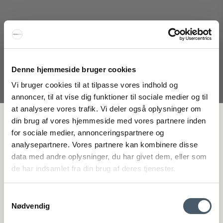
Elvang Manhattan Plaid
Elvang
116-70002M
Denne hjemmeside bruger cookies
Vi bruger cookies til at tilpasse vores indhold og
1.560 SEK
annoncer, til at vise dig funktioner til sociale medier og til
Pris från
1.138 SEK
at analysere vores trafik. Vi deler også oplysninger om
Visa produkten
FÅ 20 % RABATT
din brug af vores hjemmeside med vores partnere inden
for sociale medier, annonceringspartnere og
analysepartnere. Vores partnere kan kombinere disse
Få 20 % rabatt genom att prenumerera på vårt nyhetsbrev. *Din rabatt
data med andre oplysninger, du har givet dem, eller som
Erbjudande
kan inte användas på redan nedsatta varor eller produkter från
de har indsamlet fra din brug af deres tjenester.
Rocket.
Samtykkevalg
Nødvendig