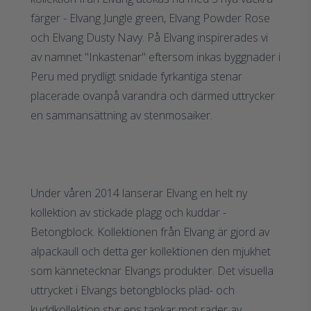
färger - Elvang Jungle green, Elvang Powder Rose
och Elvang Dusty Navy. På Elvang inspirerades vi
av namnet "Inkastenar" eftersom inkas byggnader i
Peru med prydligt snidade fyrkantiga stenar
placerade ovanpå varandra och därmed uttrycker
en sammansättning av stenmosaiker.
Under våren 2014 lanserar Elvang en helt ny
kollektion av stickade plagg och kuddar -
Betongblock. Kollektionen från Elvang är gjord av
alpackaull och detta ger kollektionen den mjukhet
som kännetecknar Elvangs produkter. Det visuella
uttrycket i Elvangs betongblocks pläd- och
kuddkollektion styr ens tankar mot rader av