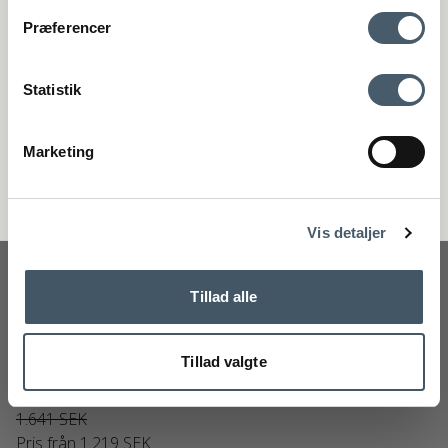
Kontakta oss
Fraktpris
Præferencer
Genom att anmäla dig till vårt nyhetsbrev godkänner du att få vårt
nyhetsbrev med fina erbjudanden och inspiration. Du kan alltid
återkalla ditt samtycke.
Statistik
Registrera
Marketing
Handelsvillkor
Reklamati
Nej tack
Vis detaljer
Tillad alle
Elvang Horizon Pläd
Elvang
116-70003M
Tillad valgte
1.641 SEK
Pris från
1.219 SEK