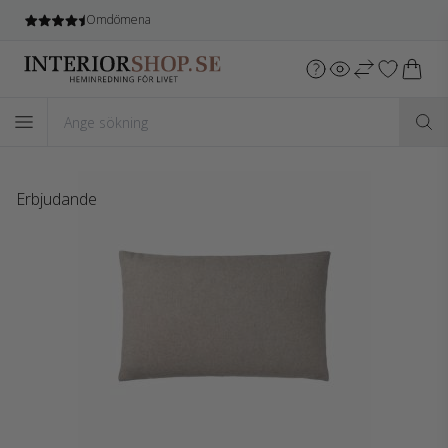
Fri leverans
vid köp över 1.599 SEK*
Erbjudande