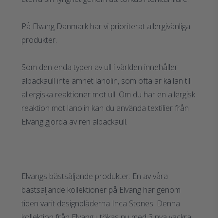
På Elvang Danmark har vi prioriterat allergivänliga
produkter.
Som den enda typen av ull i världen innehåller
alpackaull inte ämnet lanolin, som ofta är källan till
allergiska reaktioner mot ull. Om du har en allergisk
reaktion mot lanolin kan du använda textilier från
Elvang gjorda av ren alpackaull.
Elvangs bästsäljande produkter: En av våra
bästsäljande kollektioner på Elvang har genom
tiden varit designpläderna Inca Stones. Denna
kollektion från Elvang utökas nu med 3 nya vackra