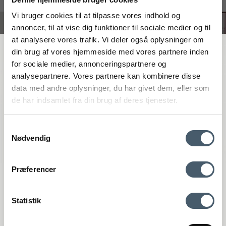
#interiorshop
Vi bruger cookies til at tilpasse vores indhold og
annoncer, til at vise dig funktioner til sociale medier og til
at analysere vores trafik. Vi deler også oplysninger om
FÅ 20 % RABATT
din brug af vores hjemmeside med vores partnere inden
for sociale medier, annonceringspartnere og
analysepartnere. Vores partnere kan kombinere disse
Få 20 % rabatt genom att prenumerera på vårt nyhetsbrev. *Din rabatt
data med andre oplysninger, du har givet dem, eller som
kan inte användas på redan nedsatta varor eller produkter från
de har indsamlet fra din brug af deres tjenester.
Rocket.
Samtykkevalg
Nødvendig
Kontakta oss
Fraktpris
Præferencer
Genom att anmäla dig till vårt nyhetsbrev godkänner du att få vårt
Interiør A/S
nyhetsbrev med fina erbjudanden och inspiration. Du kan alltid
återkalla ditt samtycke.
Løsning
Statistik
Højmarksvej 34
DK-8723 Løsning
Registrera