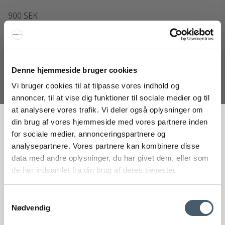
900 SEK
Visa produkten
Denne hjemmeside bruger cookies
Vi bruger cookies til at tilpasse vores indhold og
annoncer, til at vise dig funktioner til sociale medier og til
at analysere vores trafik. Vi deler også oplysninger om
FÅ 20 % RABATT
din brug af vores hjemmeside med vores partnere inden
for sociale medier, annonceringspartnere og
analysepartnere. Vores partnere kan kombinere disse
Få 20 % rabatt genom att prenumerera på vårt nyhetsbrev. *Din rabatt
data med andre oplysninger, du har givet dem, eller som
kan inte användas på redan nedsatta varor eller produkter från
de har indsamlet fra din brug af deres tjenester.
Rocket.
Samtykkevalg
Nødvendig