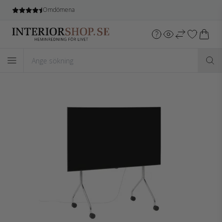
Fri leverans
vid köp över 1.599 SEK*