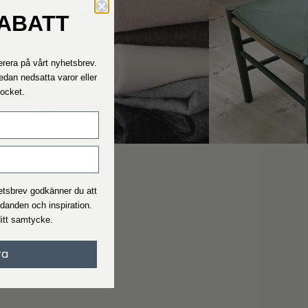
RABATT
Kontakta oss
Hör av dig till oss om du behöver hjälp.
rera på vårt nyhetsbrev.
Våra telefontider är måndag - fredag ​​11.00 - 15.00
edan nedsatta varor eller
Rocket.
Fraktpriser
Se vad leveranstid och pris är för den beställning du ska beställ
I allmänhet är leveranstiden 2-4 arbetsdagar.
hetsbrev godkänner du att
udanden och inspiration.
Handelsvillkor
ditt samtycke.
När du handlar på Interiørshop accepterar du automatiskt
handelsvillkor
ra
Läs villkoren innan du gör en beställning.