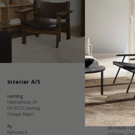
Interiør A/S
Kundserv
Løsning
WEBSHOP K
Højmarksvej 34
Måndag - Fred
DK-8723 Løsning
Telefon: +45
(Google Maps)
kundservice@i
(E-post besvar
Ry
BUTIKEN I L
Kyhnsvej 6
Måndag - Fred