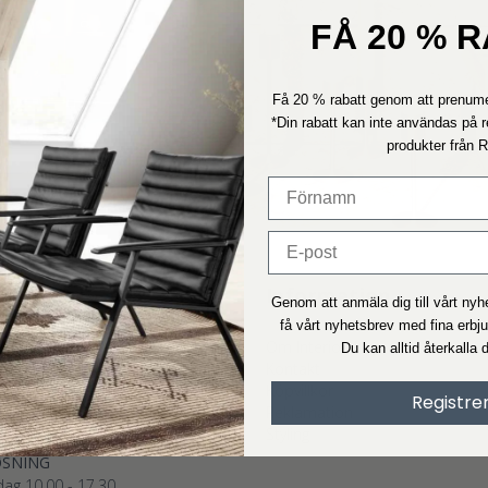
FÅ 20 % 
Få 20 % rabatt genom att prenume
*Din rabatt kan inte användas på r
produkter från 
ice
Information
Genom att anmäla dig till vårt ny
få vårt nyhetsbrev med fina erbj
Om Interiorshop
UNDTJÄNST
Du kan alltid återkalla 
Kontakt
ag: 11.00 - 15.00
Köpvillkor
75893395
- Tryk 1
Registre
Reklamation
nteriorshop.se
Styling
as vanligtvis inom 24 timmar.)
ØSNING
ag 10.00 - 17.30