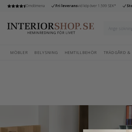
n
Omdömena
Fri leverans
vid köp över 1.599 SEK*
St
MÖBLER
BELYSNING
HEMTILLBEHÖR
TRÄDGÅRD &