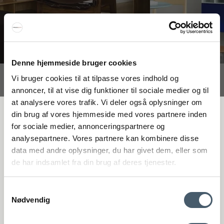
Denne hjemmeside bruger cookies
Vi bruger cookies til at tilpasse vores indhold og
Interiør A/S
annoncer, til at vise dig funktioner til sociale medier og til
Løsning
at analysere vores trafik. Vi deler også oplysninger om
Højmarksvej 34
FÅ 20 % RABATT
din brug af vores hjemmeside med vores partnere inden
DK-8723 Løsning
for sociale medier, annonceringspartnere og
(Google Maps)
analysepartnere. Vores partnere kan kombinere disse
Få 20 % rabatt genom att prenumerera på vårt nyhetsbrev. *Din rabatt
Ry
data med andre oplysninger, du har givet dem, eller som
kan inte användas på redan nedsatta varor eller produkter från
Kyhnsvej 6
de har indsamlet fra din brug af deres tjenester.
Rocket.
DK-8680 Ry
(Google Maps)
Samtykkevalg
Nødvendig
Viborg
St. Sct. Peder Stræde 16
DK-8800 Viborg