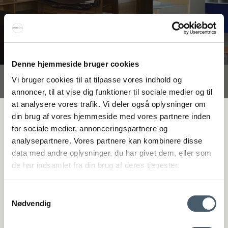
Denne hjemmeside bruger cookies
Vi bruger cookies til at tilpasse vores indhold og
Interiør A/S
annoncer, til at vise dig funktioner til sociale medier og til
Løsning
at analysere vores trafik. Vi deler også oplysninger om
Højmarksvej 34
FÅ 20 % RABATT
din brug af vores hjemmeside med vores partnere inden
DK-8723 Løsning
for sociale medier, annonceringspartnere og
(Google Maps)
analysepartnere. Vores partnere kan kombinere disse
Få 20 % rabatt genom att prenumerera på vårt nyhetsbrev. *Din rabatt
Ry
data med andre oplysninger, du har givet dem, eller som
kan inte användas på redan nedsatta varor eller produkter från
Kyhnsvej 6
de har indsamlet fra din brug af deres tjenester.
Rocket.
DK-8680 Ry
(Google Maps)
Samtykkevalg
Nødvendig
Viborg
St. Sct. Peder Stræde 16
DK-8800 Viborg