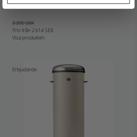
041-01403-Vipp14
3.395 SEK
Pris från
2.614 SEK
Visa produkten
Erbjudande