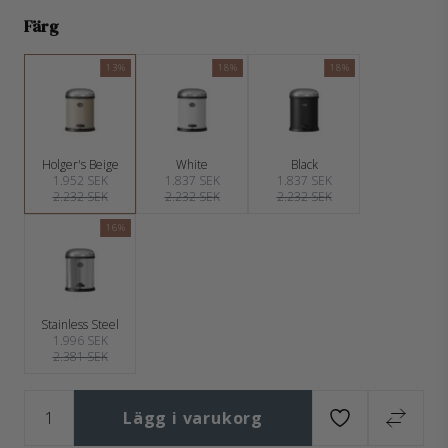
Färg
13%
18%
18%
Holger's Beige
White
Black
1.952 SEK
1.837 SEK
1.837 SEK
2.232 SEK
2.232 SEK
2.232 SEK
16%
Stainless Steel
1.996 SEK
2.381 SEK
Lägg i varukorg