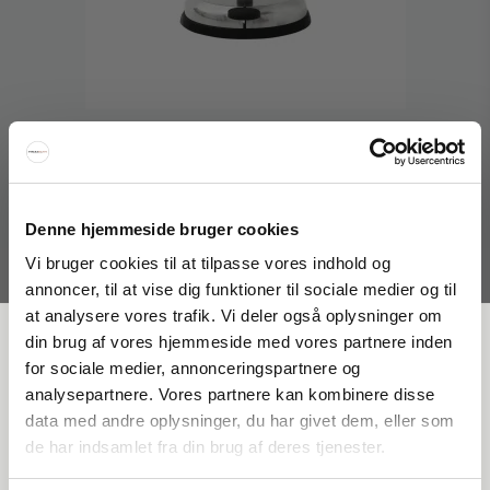
Denne hjemmeside bruger cookies
Vipp Pedalhink 4 liter Vipp13
Vi bruger cookies til at tilpasse vores indhold og
Vipp
annoncer, til at vise dig funktioner til sociale medier og til
041-01304-Vipp13
at analysere vores trafik. Vi deler også oplysninger om
FÅ 20 % RABATT
din brug af vores hjemmeside med vores partnere inden
2.995 SEK
for sociale medier, annonceringspartnere og
Pris från
2.396 SEK
analysepartnere. Vores partnere kan kombinere disse
Visa produkten
Få 20 % rabatt genom att prenumerera på vårt nyhetsbrev. *Din rabatt
data med andre oplysninger, du har givet dem, eller som
kan inte användas på redan nedsatta varor eller produkter från
de har indsamlet fra din brug af deres tjenester.
Rocket.