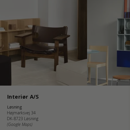
Interiør A/S
Løsning
Højmarksvej 34
DK-8723 Løsning
(Google Maps)