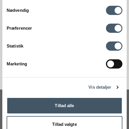
Samtykkevalg
Erbjudande
Nødvendig
Kontakta oss
Fraktpris
Præferencer
Genom att anmäla dig till vårt nyhetsbrev godkänner du att få vårt
nyhetsbrev med fina erbjudanden och inspiration. Du kan alltid
återkalla ditt samtycke.
Statistik
Registrera
Marketing
Handelsvillkor
Reklamati
Nej tack
Vis detaljer
Tillad alle
Vipp Pedalspand 8 liter Vipp14
Tillad valgte
Vipp