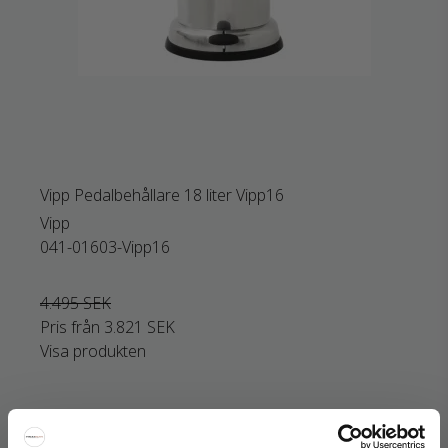
Vipp Pedalbehållare 18 liter Vipp16
Vipp
041-01603-Vipp16
4.495 SEK
Pris från
3.821 SEK
Visa produkten