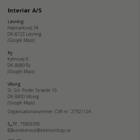
Interiør A/S
Løsning
Højmarksvej 34
DK-8723 Løsning
(Google Maps)
Ry
Kyhnsvej 6
DK-8680 Ry
(Google Maps)
Viborg
St. Sct. Peder Stræde 16
DK-8800 Viborg
(Google Maps)
Organisationsnummer: CVR nr.: 27921124
Tlf.: 75893395
kundservice@interiorshop.se