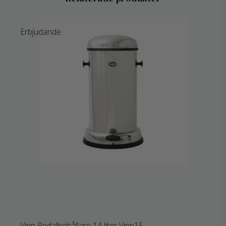
Erbjudande
Vipp Pedalbehållare 14 liter Vipp15