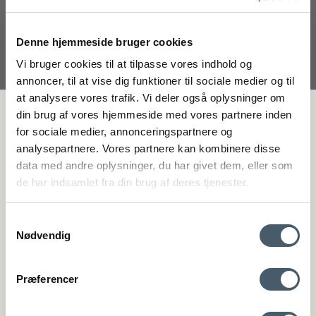
Erbjudande
Denne hjemmeside bruger cookies
Vi bruger cookies til at tilpasse vores indhold og
annoncer, til at vise dig funktioner til sociale medier og til
at analysere vores trafik. Vi deler også oplysninger om
FÅ 20 % RABATT
din brug af vores hjemmeside med vores partnere inden
for sociale medier, annonceringspartnere og
analysepartnere. Vores partnere kan kombinere disse
Få 20 % rabatt genom att prenumerera på vårt nyhetsbrev. *Din rabatt
data med andre oplysninger, du har givet dem, eller som
kan inte användas på redan nedsatta varor eller produkter från
de har indsamlet fra din brug af deres tjenester.
Rocket.
Samtykkevalg
Nødvendig
Kontakta oss
Fraktpris
Vipp Pedalbehållare 30 liter Vipp17
Præferencer
Genom att anmäla dig till vårt nyhetsbrev godkänner du att få vårt
Vipp
nyhetsbrev med fina erbjudanden och inspiration. Du kan alltid
041-01703-Vipp17