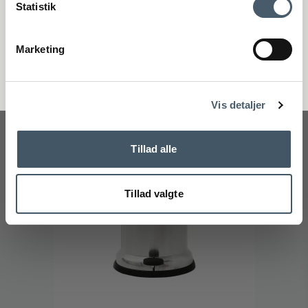
återkalla ditt samtycke.
Statistik
5.995 SEK
Registrera
Marketing
Pris från
5.096 SEK
Handelsvillkor
Reklamati
Visa produkten
Nej tack
Vis detaljer
Erbjudande
Tillad alle
Tillad valgte