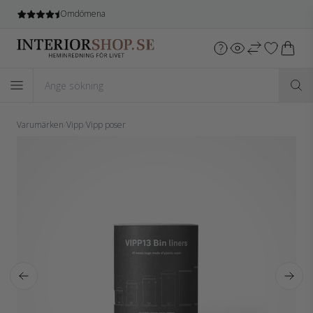
Omdömena
Varumärken
/
Vipp
/
Vipp poser