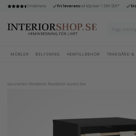
n
Omdömena
Fri leverans
vid köp över 1.599 SEK*
St
MÖBLER
BELYSNING
HEMTILLBEHÖR
TRÄDGÅRD &
Varumärken
/
Recollector
/
Recollector laundry box