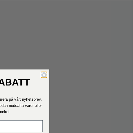
RABATT
Kontakta oss
Hör av dig till oss om du behöver hjälp.
rera på vårt nyhetsbrev.
Våra telefontider är måndag - fredag ​​11.00 - 15.00
edan nedsatta varor eller
Rocket.
Fraktpriser