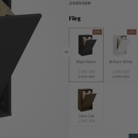
2.599 SEK
Färg
20%
20%
Black Raven
Brilliant White
2.080 SEK
2.080 SEK
2.599 SEK
2.599 SEK
Dark Oak
2.999 SEK