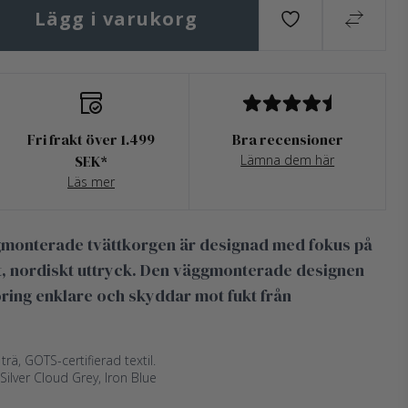
Lägg i varukorg
Fri frakt över 1.499
Bra recensioner
SEK*
Lämna dem här
Läs mer
ggmonterade tvättkorgen är designad med fokus på
elt, nordiskt uttryck. Den väggmonterade designen
öring enklare och skyddar mot fukt från
trä, GOTS-certifierad textil.
 Silver Cloud Grey, Iron Blue