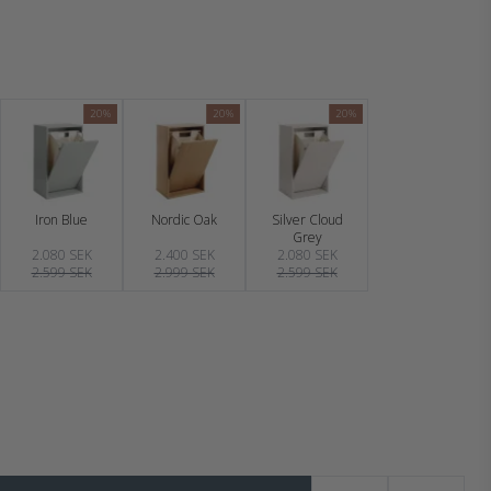
20%
20%
20%
Iron Blue
Nordic Oak
Silver Cloud
Grey
2.080 SEK
2.400 SEK
2.080 SEK
2.599 SEK
2.999 SEK
2.599 SEK