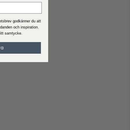
Se vad leveranstid och pris är för den beställning du ska beställ
I allmänhet är leveranstiden 2-4 arbetsdagar.
hetsbrev godkänner du att
udanden och inspiration.
Handelsvillkor
ditt samtycke.
När du handlar på Interiørshop accepterar du automatiskt
handelsvillkor
ra
Läs villkoren innan du gör en beställning.
Reklamation
Motsvarar inte produkten dina förväntningar?
Skapa ett klagomål om du är missnöjd med din produkt