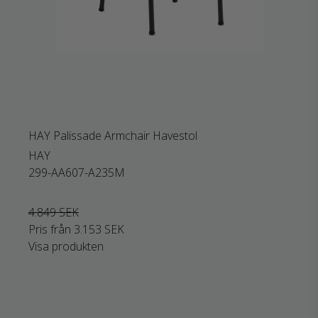
HAY Palissade Armchair Havestol
HAY
299-AA607-A235M
4.849 SEK
Pris från
3.153 SEK
Visa produkten