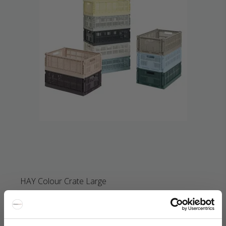
HAY Colour Crate Large
HAY
299-AB634-A603-AF64M