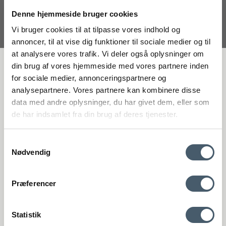
399 SEK
Denne hjemmeside bruger cookies
Pris från
257 SEK
Vi bruger cookies til at tilpasse vores indhold og
Visa produkten
annoncer, til at vise dig funktioner til sociale medier og til
at analysere vores trafik. Vi deler også oplysninger om
FÅ 20 % RABATT
din brug af vores hjemmeside med vores partnere inden
for sociale medier, annonceringspartnere og
Erbjudande
analysepartnere. Vores partnere kan kombinere disse
Få 20 % rabatt genom att prenumerera på vårt nyhetsbrev. *Din rabatt
data med andre oplysninger, du har givet dem, eller som
kan inte användas på redan nedsatta varor eller produkter från
de har indsamlet fra din brug af deres tjenester.
Rocket.
Samtykkevalg
Nødvendig
Kontakta oss
Fraktpris
Præferencer
Genom att anmäla dig till vårt nyhetsbrev godkänner du att få vårt
nyhetsbrev med fina erbjudanden och inspiration. Du kan alltid
återkalla ditt samtycke.
Statistik