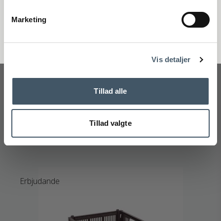
Registrera
Marketing
Handelsvillkor
Reklamati
Nej tack
HAY Paper Shade - Classic White
Vis detaljer
HAY
299-AB318-A606-AB35M
Tillad alle
399 SEK
Pris från
279 SEK
Tillad valgte
Visa produkten
Erbjudande