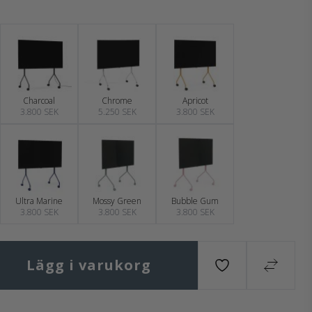
Charcoal
Chrome
Apricot
3.800 SEK
5.250 SEK
3.800 SEK
Ultra Marine
Mossy Green
Bubble Gum
3.800 SEK
3.800 SEK
3.800 SEK
Lägg i varukorg