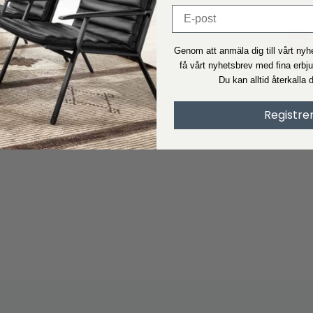
Genom att anmäla dig till vårt ny
Din säkerhet
få vårt nyhetsbrev med fina erbj
Vi är E-märket
Du kan alltid återkalla 
Gratis konsument hotline +45 6969 8760
Se vårt certifikat
Registre