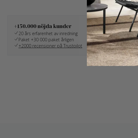
+150.000 nöjda kunder
20 års erfarenhet av inredning
Paket +30 000 paket årligen
+2000 recensioner på Trustpilot