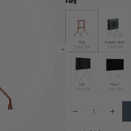
Färg
Röd
Powder Blue
3.800 SEK
3.800 SEK
Oat
Pearl
3.800 SEK
3.800 SEK