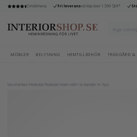
n
Omdömena
Fri leverans
vid köp över 1.599 SEK*
St
MÖBLER
BELYSNING
HEMTILLBEHÖR
TRÄDGÅRD &
Varumärken
/
Pedestal
/
Pedestal moon rollin' tv-stander m. hjul